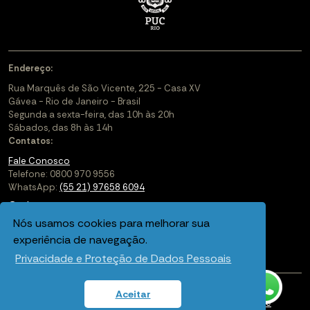
Endereço:
Rua Marquês de São Vicente, 225 - Casa XV
Gávea - Rio de Janeiro - Brasil
Segunda a sexta-feira, das 10h às 20h
Sábados, das 8h às 14h
Contatos:
Fale Conosco
Telefone: 0800 970 9556
WhatsApp:
(55 21) 97658 6094
Cadastre-se
Nós usamos cookies para melhorar sua
Soluções Corporativas
experiência de navegação.
Saiba mais sobre a PUC-Rio Digital
Privacidade e Proteção de Dados Pessoais
Aceitar
Política de privacidade