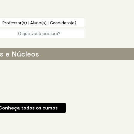
Professor(a)
|
Aluno(a)
|
Candidato(a)
os e Núcleos
Conheça todos os cursos