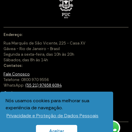
Endereço:
Rua Marquês de São Vicente, 225 - Casa XV
Gávea - Rio de Janeiro - Brasil
Segunda a sexta-feira, das 10h às 20h
Sábados, das 8h às 14h
Contatos:
Fale Conosco
Telefone: 0800 970 9556
WhatsApp:
(55 21) 97658 6094
Cadastre-se
Nós usamos cookies para melhorar sua
Soluções Corporativas
experiência de navegação.
Saiba mais sobre a PUC-Rio Digital
Privacidade e Proteção de Dados Pessoais
Aceitar