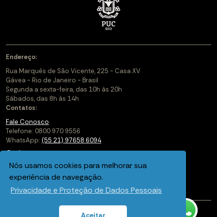
Endereço:
Rua Marquês de São Vicente, 225 - Casa XV
Gávea - Rio de Janeiro - Brasil
Segunda a sexta-feira, das 10h às 20h
Sábados, das 8h às 14h
Contatos:
Fale Conosco
Telefone: 0800 970 9556
WhatsApp:
(55 21) 97658 6094
Cadastre-se
Nós usamos cookies para melhorar sua
Soluções Corporativas
experiência de navegação.
Saiba mais sobre a PUC-Rio Digital
Privacidade e Proteção de Dados Pessoais
Aceitar