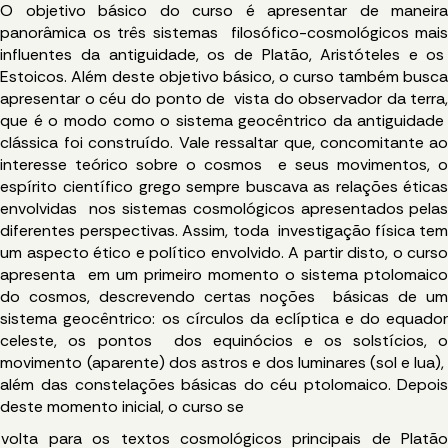
O objetivo básico do curso é apresentar de maneir
panorâmica os três sistemas filosófico-cosmológicos mai
influentes da antiguidade, os de Platão, Aristóteles e o
Estoicos. Além deste objetivo básico, o curso também busc
apresentar o céu do ponto de vista do observador da terra
que é o modo como o sistema geocêntrico da antiguidad
clássica foi construído. Vale ressaltar que, concomitante a
interesse teórico sobre o cosmos e seus movimentos, 
espírito científico grego sempre buscava as relações ética
envolvidas nos sistemas cosmológicos apresentados pela
diferentes perspectivas. Assim, toda investigação física te
um aspecto ético e político envolvido. A partir disto, o curs
apresenta em um primeiro momento o sistema ptolomaic
do cosmos, descrevendo certas noções básicas de u
sistema geocêntrico: os círculos da eclíptica e do equado
celeste, os pontos dos equinócios e os solstícios, 
movimento (aparente) dos astros e dos luminares (sol e lua)
além das constelações básicas do céu ptolomaico. Depoi
deste momento inicial, o curso se
volta para os textos cosmológicos principais de Platã