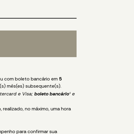
u com boleto bancário em
5
o(s) mês(es) subsequente(s).
stercard e Visa;
boleto bancário
¹
e
, realizado, no máximo, uma hora
mpenho para confirmar sua