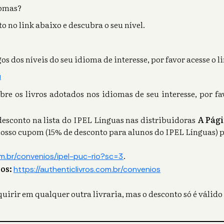
iomas?
o no link abaixo e descubra o seu nível.
s dos níveis do seu idioma de interesse, por favor acesse o l
u
re os livros adotados nos idiomas de seu interesse, por fa
esconto na lista do IPEL Línguas nas distribuidoras
A Pág
osso cupom (15% de desconto para alunos do IPEL Línguas) p
.
m.br/convenios/ipel-puc-rio?sc=3
ros:
https://authenticlivros.com.br/convenios
quirir em qualquer outra livraria, mas o desconto só é válido