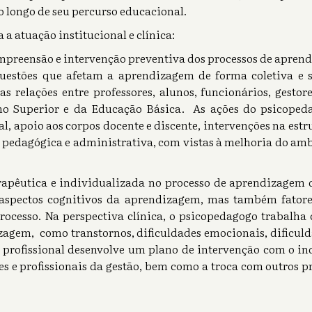
 longo de seu percurso educacional.
a a atuação institucional e clínica:
compreensão e intervenção preventiva dos processos de apren
questões que afetam a aprendizagem de forma coletiva e s
as relações entre professores, alunos, funcionários, gestore
no Superior e da Educação Básica. As ações do psicoped
l, apoio aos corpos docente e discente, intervenções na estr
 pedagógica e administrativa, com vistas à melhoria do am
rapêutica e individualizada no processo de aprendizagem de
aspectos cognitivos da aprendizagem, mas também fatores 
processo. Na perspectiva clínica, o psicopedagogo trabalh
zagem, como transtornos, dificuldades emocionais, dificuld
 o profissional desenvolve um plano de intervenção com o i
res e profissionais da gestão, bem como a troca com outros p