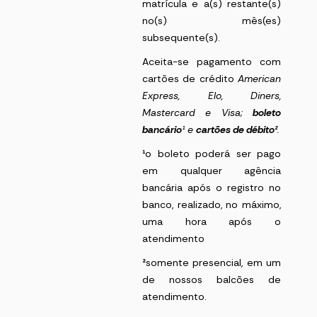
matrícula e a(s) restante(s)
no(s) mês(es)
subsequente(s).
Aceita-se pagamento com
cartões de crédito
American
Express
, Elo, Diners,
Mastercard e Visa;
boleto
bancário
¹
e
cartões de débito²
.
¹
o boleto poderá ser pago
em qualquer agência
bancária após o registro no
banco, realizado, no máximo,
uma hora após o
atendimento
²
somente presencial, em um
de nossos balcões de
atendimento.