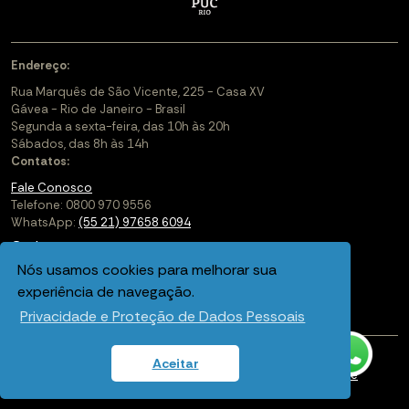
Endereço:
Rua Marquês de São Vicente, 225 - Casa XV
Gávea - Rio de Janeiro - Brasil
Segunda a sexta-feira, das 10h às 20h
Sábados, das 8h às 14h
Contatos:
Fale Conosco
Telefone: 0800 970 9556
WhatsApp:
(55 21) 97658 6094
Cadastre-se
Nós usamos cookies para melhorar sua
Soluções Corporativas
experiência de navegação.
Saiba mais sobre a PUC-Rio Digital
Privacidade e Proteção de Dados Pessoais
Aceitar
Política de privacidade