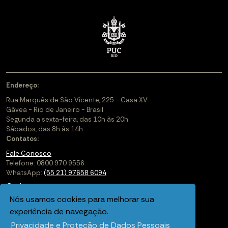
Endereço:
Rua Marquês de São Vicente, 225 - Casa XV
Gávea - Rio de Janeiro - Brasil
Segunda a sexta-feira, das 10h às 20h
Sábados, das 8h às 14h
Contatos:
Fale Conosco
Telefone: 0800 970 9556
WhatsApp:
(55 21) 97658 6094
Cadastre-se
Nós usamos cookies para melhorar sua
Soluções Corporativas
experiência de navegação.
Saiba mais sobre a PUC-Rio Digital
Privacidade e Proteção de Dados Pessoais