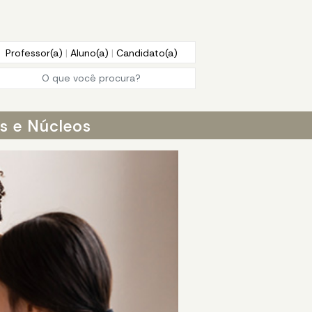
Professor(a)
|
Aluno(a)
|
Candidato(a)
os e Núcleos