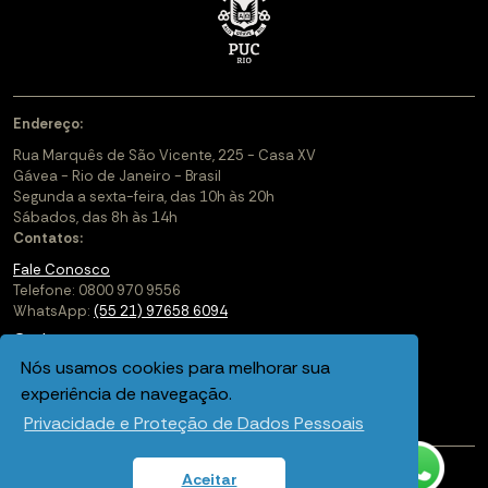
Endereço:
Rua Marquês de São Vicente, 225 - Casa XV
Gávea - Rio de Janeiro - Brasil
Segunda a sexta-feira, das 10h às 20h
Sábados, das 8h às 14h
Contatos:
Fale Conosco
Telefone: 0800 970 9556
WhatsApp:
(55 21) 97658 6094
Cadastre-se
Nós usamos cookies para melhorar sua
Soluções Corporativas
experiência de navegação.
Saiba mais sobre a PUC-Rio Digital
Privacidade e Proteção de Dados Pessoais
Aceitar