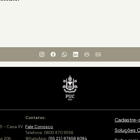
Contatos:
Cadastre-
5 - Casa XV
Fale Conosco
Soluções C
Telefone: 0800 970 9556
às 20h
WhatsApp:
(55 21) 97658 6094