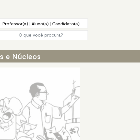
Professor(a)
|
Aluno(a)
|
Candidato(a)
os e Núcleos