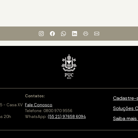
Contatos:
Cadastre-
5 - Casa XV
Fale Conosco
Soluções C
Telefone: 0800 970 9556
às 20h
WhatsApp:
(55 21) 97658 6094
Saiba mais 