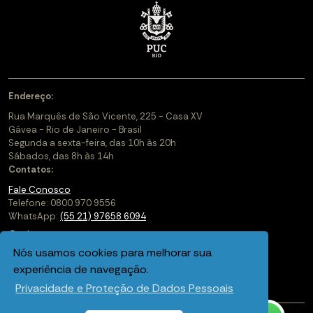
Endereço:
Rua Marquês de São Vicente, 225 - Casa XV
Gávea - Rio de Janeiro - Brasil
Segunda a sexta-feira, das 10h às 20h
Sábados, das 8h às 14h
Contatos:
Fale Conosco
Telefone: 0800 970 9556
WhatsApp:
(55 21) 97658 6094
Cadastre-se
Nós usamos cookies para melhorar sua
Soluções Corporativas
experiência de navegação.
Saiba mais sobre a PUC-Rio Digital
Privacidade e Proteção de Dados Pessoais