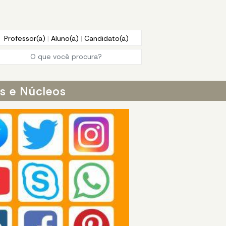
Professor(a)
|
Aluno(a)
|
Candidato(a)
os e Núcleos