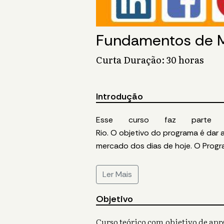
Fundamentos de Ma
Curta Duração: 30 horas
Introdução
Esse
curso
faz
parte
Rio
.
O
objetivo
do
programa
é
dar
mercado dos dias de hoje.
O
Prog
Ler Mais
Objetivo
Curso teórico com objetivo de apr