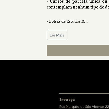
- Cursos de parcela única ou
contemplam nenhum tipo de de
- Bolsas de Estudos:&
...
Ler Mais
Endereço:
Rua Marquês de São Vicente, 22