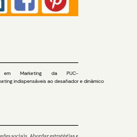
em
Marketing
da
PUC
-
keting
indispensáveis
ao
desafiador
e
dinâmico
des sociais. Abordar estratégias e