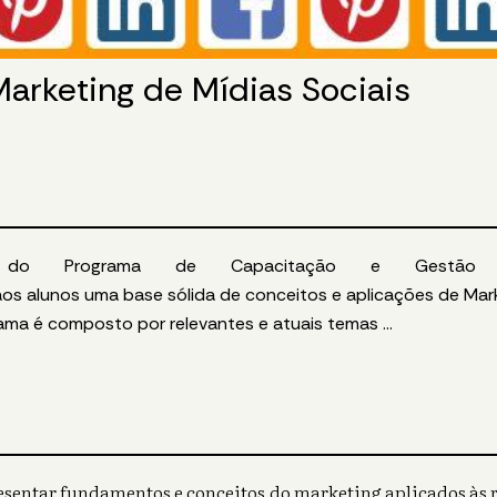
rketing de Mídias Sociais
do
Programa
de
Capacitação
e
Gestão
aos
alunos
uma
base
sólida
de
conceitos
e
aplicações
de
Mar
rama
é
composto por relevantes
e
atuais temas
...
esentar fundamentos e conceitos do marketing aplicados às re