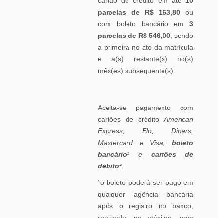
cartão de crédito em até
10
parcelas de R$ 163,80
ou
com boleto bancário em
3
parcelas de R$ 546,00
, sendo
a primeira no ato da matrícula
e a(s) restante(s) no(s)
mês(es) subsequente(s).
Aceita-se pagamento com
cartões de crédito
American
Express
, Elo, Diners,
Mastercard e Visa;
boleto
bancário
¹
e
cartões de
débito²
.
¹
o boleto poderá ser pago em
qualquer agência bancária
após o registro no banco,
realizado, no máximo, uma