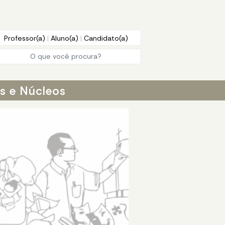
Professor(a)
|
Aluno(a)
|
Candidato(a)
os e Núcleos