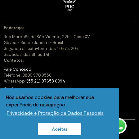
Endereço:
Rua Marquês de São Vicente, 225 - Casa XV
Gávea - Rio de Janeiro - Brasil
Segunda a sexta-feira, das 10h às 20h
Sábados, das 8h às 14h
Contatos:
Fale Conosco
Telefone: 0800 970 9556
WhatsApp:
(55 21) 97658 6094
Cadastre-se
Nós usamos cookies para melhorar sua
Soluções Corporativas
experiência de navegação.
Saiba mais sobre a PUC-Rio Digital
Privacidade e Proteção de Dados Pessoais
Aceitar
Política de privacidade