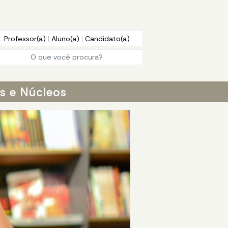
Professor(a)
|
Aluno(a)
|
Candidato(a)
os e Núcleos