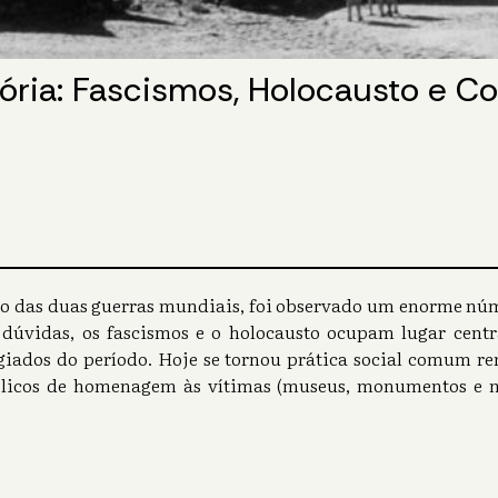
ória: Fascismos, Holocausto e C
do das duas guerras mundiais, foi observado um enorme nú
em dúvidas, os fascismos e o holocausto ocupam lugar cen
ugiados do período. Hoje se tornou prática social comum re
licos de homenagem às vítimas (museus, monumentos e m