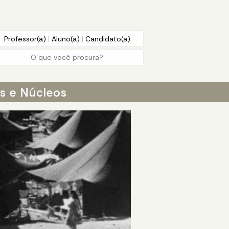
Professor(a)
|
Aluno(a)
|
Candidato(a)
os e Núcleos