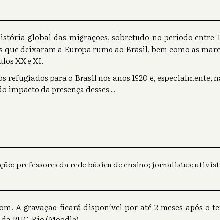
história global das migrações, sobretudo no período entre 19
s que deixaram a Europa rumo ao Brasil, bem como as marca
los XX e XI.
s refugiados para o Brasil nos anos 1920 e, especialmente, n
do impacto da presença desses
...
o; professores da rede básica de ensino; jornalistas; ativis
om. A gravação ficará disponível por até 2 meses após o t
 da PUC-Rio (Moodle).