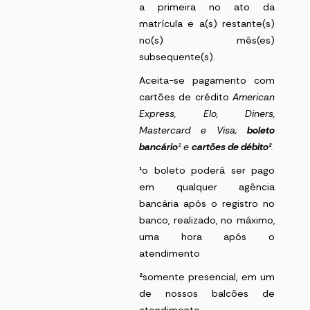
a primeira no ato da
matrícula e a(s) restante(s)
no(s) mês(es)
subsequente(s).
Aceita-se pagamento com
cartões de crédito
American
Express
, Elo, Diners,
Mastercard e Visa;
boleto
bancário
¹
e
cartões de débito²
.
¹
o boleto poderá ser pago
em qualquer agência
bancária após o registro no
banco, realizado, no máximo,
uma hora após o
atendimento
²
somente presencial, em um
de nossos balcões de