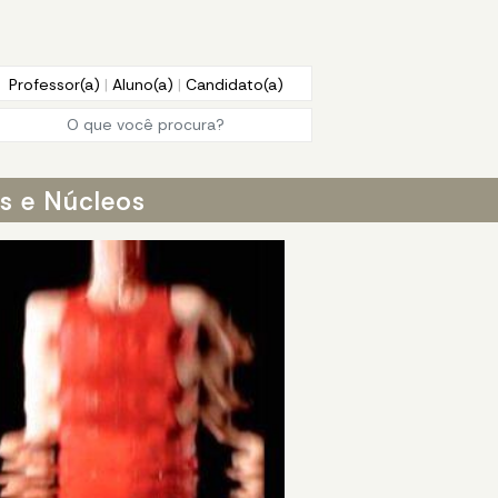
Professor(a)
|
Aluno(a)
|
Candidato(a)
os e Núcleos