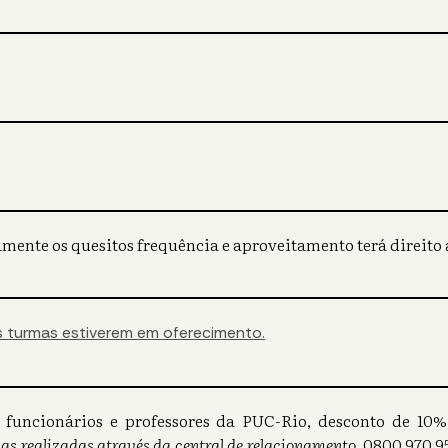
mente os quesitos frequência e aproveitamento terá direito a
 turmas estiverem em oferecimento.
s), funcionários e professores da PUC-Rio, desconto de 1
as realizadas através da central de relacionamento
0800 970 95