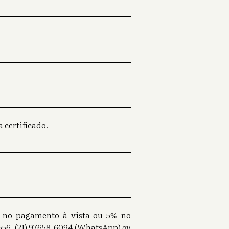
 certificado.
0% no pagamento à vista ou 5% no
56, (21) 97658-6094 (WhatsApp)
ou