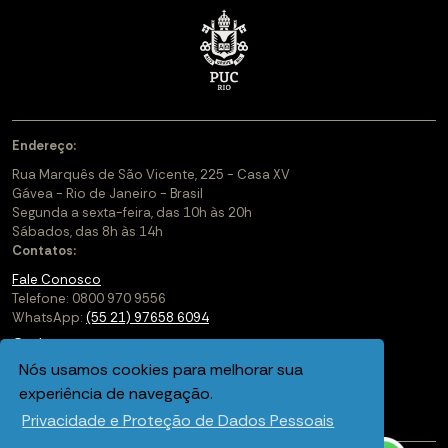
Endereço:
Rua Marquês de São Vicente, 225 - Casa XV
Gávea - Rio de Janeiro - Brasil
Segunda a sexta-feira, das 10h às 20h
Sábados, das 8h às 14h
Contatos:
Fale Conosco
Telefone: 0800 970 9556
WhatsApp:
(55 21) 97658 6094
Cadastre-se
Nós usamos cookies para melhorar sua
Soluções Corporativas
experiência de navegação.
Saiba mais sobre a PUC-Rio Digital
Privacidade e Proteção de Dados Pessoais