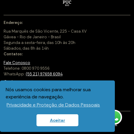
Endereço:
Rua Marquês de São Vicente, 225 - Casa XV
Gávea - Rio de Janeiro - Brasil
Segunda a sexta-feira, das 10h às 20h
Sábados, das 8h às 14h
Contatos:
Fale Conosco
Telefone: 0800 970 9556
WhatsApp:
(55 21) 97658 6094
Cadastre-se
Nós usamos cookies para melhorar sua
Soluções Corporativas
experiência de navegação.
Saiba mais sobre a PUC-Rio Digital
Privacidade e Proteção de Dados Pessoais
Aceitar
Política de privacidade