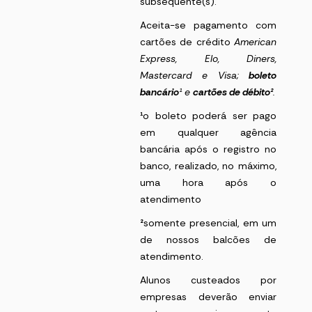
subsequente(s).
Aceita-se pagamento com
cartões de crédito
American
Express
, Elo, Diners,
Mastercard e Visa;
boleto
bancário
¹
e
cartões de débito²
.
¹
o boleto poderá ser pago
em qualquer agência
bancária após o registro no
banco, realizado, no máximo,
uma hora após o
atendimento
²
somente presencial, em um
de nossos balcões de
atendimento.
Alunos custeados por
empresas deverão enviar