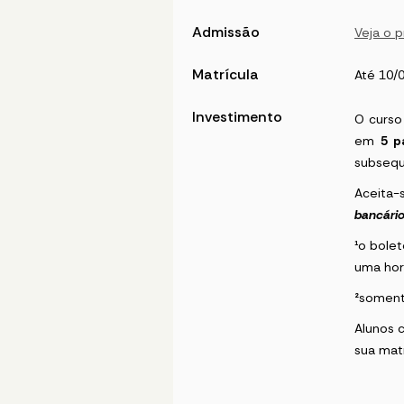
Admissão
Veja o 
Matrícula
Até 10/
Investimento
O curso
em
5 p
subsequ
Aceita
bancári
¹
o bolet
uma hor
²
soment
Alunos 
sua mat