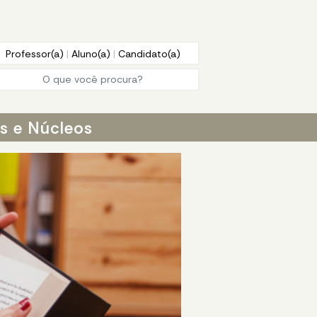
Professor(a)
|
Aluno(a)
|
Candidato(a)
os e Núcleos