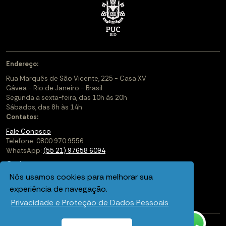
Endereço:
Rua Marquês de São Vicente, 225 - Casa XV
Gávea - Rio de Janeiro - Brasil
Segunda a sexta-feira, das 10h às 20h
Sábados, das 8h às 14h
Contatos:
Fale Conosco
Telefone: 0800 970 9556
WhatsApp:
(55 21) 97658 6094
Cadastre-se
Nós usamos cookies para melhorar sua
Soluções Corporativas
experiência de navegação.
Saiba mais sobre a PUC-Rio Digital
Privacidade e Proteção de Dados Pessoais