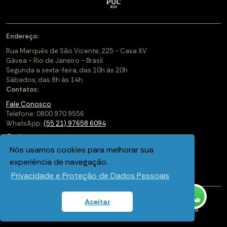
Endereço:
Rua Marquês de São Vicente, 225 - Casa XV
Gávea - Rio de Janeiro - Brasil
Segunda a sexta-feira, das 10h às 20h
Sábados, das 8h às 14h
Contatos:
Fale Conosco
Telefone: 0800 970 9556
WhatsApp:
(55 21) 97658 6094
Cadastre-se
Nós usamos cookies para melhorar sua
Soluções Corporativas
experiência de navegação.
Saiba mais sobre a PUC-Rio Digital
Privacidade e Proteção de Dados Pessoais
Aceitar
Política de privacidade