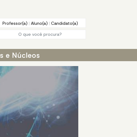
Professor(a)
|
Aluno(a)
|
Candidato(a)
os e Núcleos