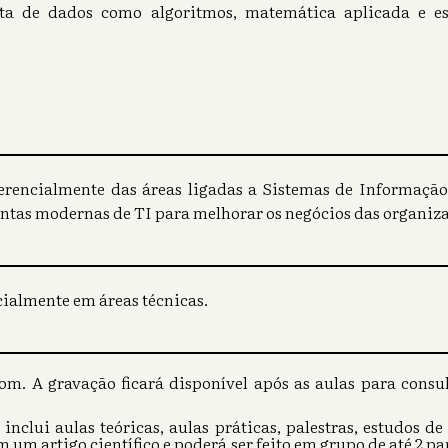
sta de dados como algoritmos, matemática aplicada e es
ferencialmente das áreas ligadas a Sistemas de Informaçã
entas modernas de TI para melhorar os negócios das organiza
cialmente em áreas técnicas.
om. A gravação ficará disponível após as aulas para cons
nclui aulas teóricas, aulas práticas, palestras, estudos de
em um artigo científico e poderá ser feito em grupo de até 2 