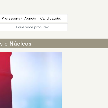
Professor(a)
|
Aluno(a)
|
Candidato(a)
os e Núcleos