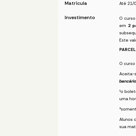
Matrícula
Até 21/
Investimento
O curso
em
2 p
subsequ
Este val
PARCEL
O curso
Aceita
bancári
¹
o bolet
uma hor
²
soment
Alunos 
sua mat