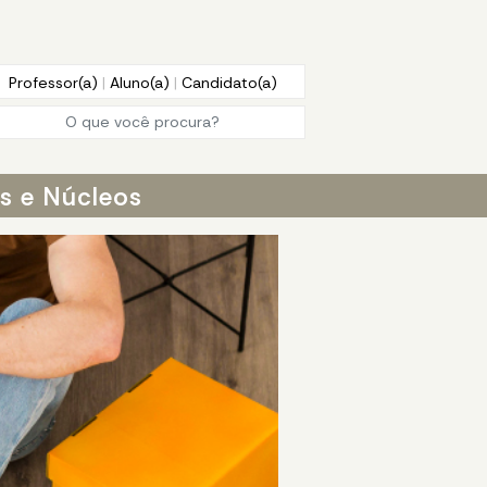
Professor(a)
|
Aluno(a)
|
Candidato(a)
os e Núcleos