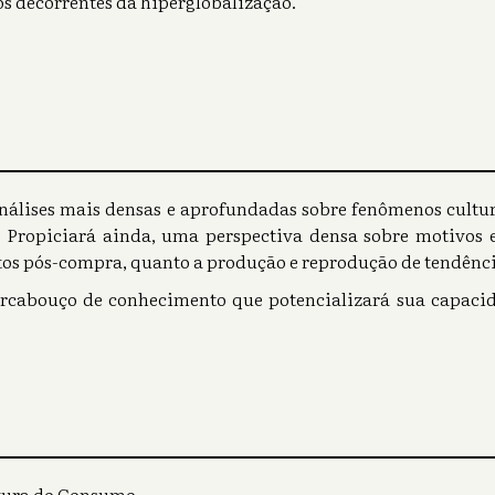
os decorrentes da hiperglobalização.
análises mais densas e aprofundadas sobre fenômenos cultu
Propiciará ainda, uma perspectiva densa sobre motivos e
os pós-compra, quanto a produção e reprodução de tendênc
rcabouço de conhecimento que potencializará sua capacid
ltura do Consumo.