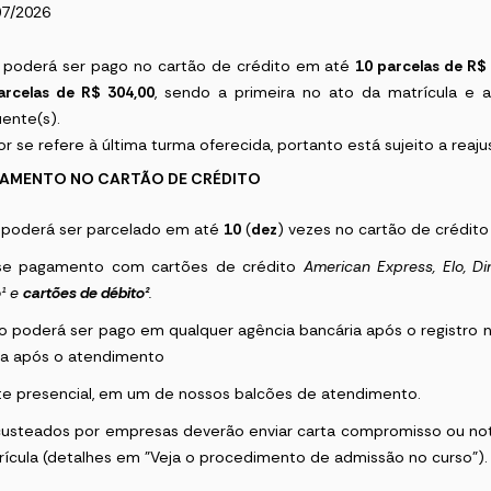
07/2026
 poderá ser pago no cartão de crédito em até
10 parcelas de R$
arcelas de R$ 304,00
, sendo a primeira no ato da matrícula e a
ente(s).
or se refere à última turma oferecida, portanto está sujeito a reaju
AMENTO NO CARTÃO DE CRÉDITO
 poderá ser parcelado em até
10
(
dez
) vezes no cartão de crédito
-se pagamento com cartões de crédito
American Express
, Elo, 
o
¹
e
cartões de débito²
.
o poderá ser pago em qualquer agência bancária após o registro n
a após o atendimento
e presencial, em um de nossos balcões de atendimento.
custeados por empresas deverão enviar carta compromisso ou no
rícula (detalhes em "Veja o procedimento de admissão no curso")