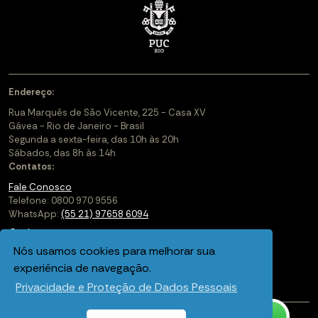
Endereço:
Rua Marquês de São Vicente, 225 - Casa XV
Gávea - Rio de Janeiro - Brasil
Segunda a sexta-feira, das 10h às 20h
Sábados, das 8h às 14h
Contatos:
Fale Conosco
Telefone: 0800 970 9556
WhatsApp:
(55 21) 97658 6094
Cadastre-se
Nós usamos cookies para melhorar sua
Soluções Corporativas
experiência de navegação.
Saiba mais sobre a PUC-Rio Digital
Privacidade e Proteção de Dados Pessoais