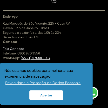
Endereço:
Rua Marquês de São Vicente, 225 - Casa XV
Gávea - Rio de Janeiro - Brasil
Segunda a sexta-feira, das 10h às 20h
Sábados, das 8h às 14h
Contatos:
Fale Conosco
Telefone: 0800 970 9556
WhatsApp:
(55 21) 97658 6094
Cadastre-se
Nós usamos cookies para melhorar sua
Soluções Corporativas
experiência de navegação.
Saiba mais sobre a PUC-Rio Digital
Privacidade e Proteção de Dados Pessoais
Aceitar
Política de privacidade