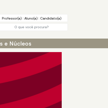
Professor(a)
|
Aluno(a)
|
Candidato(a)
os e Núcleos