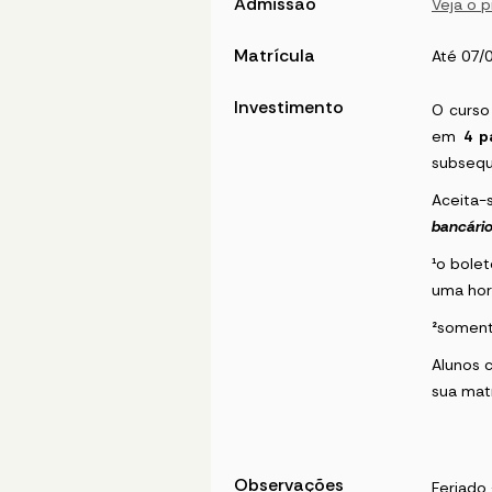
Admissão
Veja o 
Matrícula
Até 07/
Investimento
O curso
em
4 p
subsequ
Aceita
bancári
¹
o bolet
uma hor
²
soment
Alunos 
sua mat
Observações
Feriado