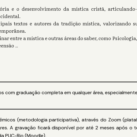
tória e o desenvolvimento da mística cristã, articulan
ocidental.
cipais textos e autores da tradição mística, valorizando s
ntemporânea.
nar entre a mística e outras áreas do saber, como Psicologia,
eensão
...
iosos com graduação completa em qualquer área, especialmente
micos (metodologia participativa), através do Zoom (platafor
ares.
A gravação ficará disponível por até 2 meses após o t
da PUC-Rio (Moodle).