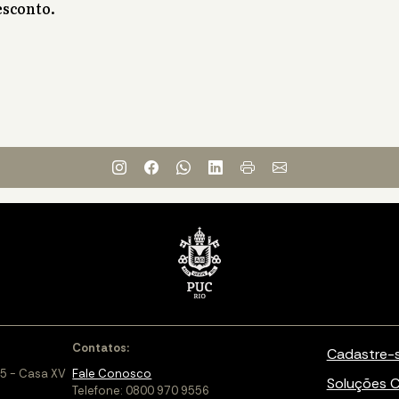
sconto.
Contatos:
Cadastre-
5 - Casa XV
Fale Conosco
Soluções C
Telefone: 0800 970 9556