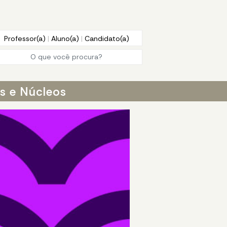
Professor(a)
|
Aluno(a)
|
Candidato(a)
os e Núcleos