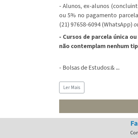
- Alunos, ex-alunos (concluin
ou 5% no pagamento parcel
(21) 97658-6094 (WhatsApp)
o
- Cursos de parcela única o
não contemplam nenhum tip
- Bolsas de Estudos:&
...
Ler Mais
Fa
Co