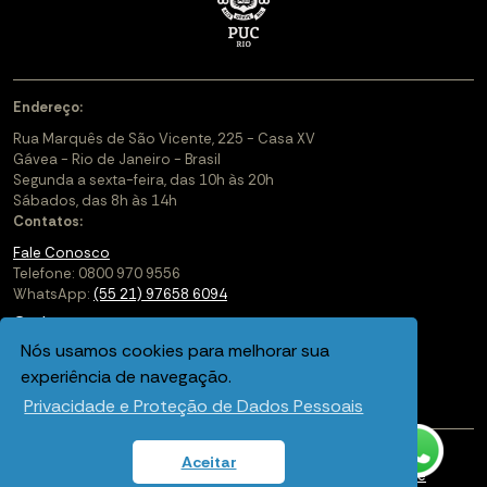
Endereço:
Rua Marquês de São Vicente, 225 - Casa XV
Gávea - Rio de Janeiro - Brasil
Segunda a sexta-feira, das 10h às 20h
Sábados, das 8h às 14h
Contatos:
Fale Conosco
Telefone: 0800 970 9556
WhatsApp:
(55 21) 97658 6094
Cadastre-se
Nós usamos cookies para melhorar sua
Soluções Corporativas
experiência de navegação.
Saiba mais sobre a PUC-Rio Digital
Privacidade e Proteção de Dados Pessoais
Aceitar
Política de privacidade